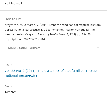
2011-09-01
How to Cite
Kreyenfeld, M., & Martin, V. (2011). Economic conditions of stepfamilies from
a cross-national perspective: Die ökonomische Situation von Stieffamilien im
internationalen Vergleich.
Journal of Family Research
,
23
(2), p. 128–153.
https://doi.org/10.20377/jfr-204
More Citation Formats
Issue
Vol. 23 No. 2 (2011): The dynamics of stepfamilies in cross-
national perspective
Section
Articles