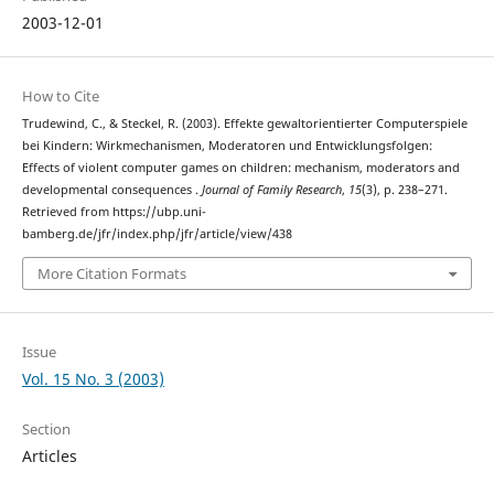
2003-12-01
How to Cite
Trudewind, C., & Steckel, R. (2003). Effekte gewaltorientierter Computerspiele
bei Kindern: Wirkmechanismen, Moderatoren und Entwicklungsfolgen:
Effects of violent computer games on children: mechanism, moderators and
developmental consequences .
Journal of Family Research
,
15
(3), p. 238–271.
Retrieved from https://ubp.uni-
bamberg.de/jfr/index.php/jfr/article/view/438
More Citation Formats
Issue
Vol. 15 No. 3 (2003)
Section
Articles