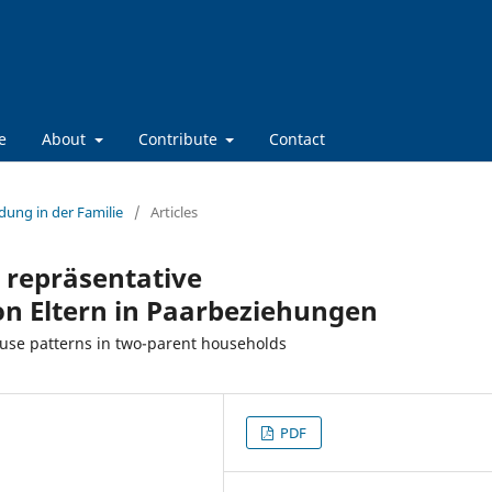
e
About
Contribute
Contact
dung in der Familie
/
Articles
– repräsentative
n Eltern in Paarbeziehungen
 use patterns in two-parent households
PDF