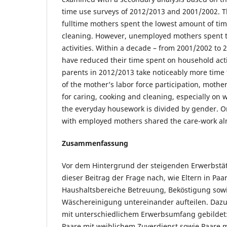
time use surveys of 2012/2013 and 2001/2002. T
fulltime mothers spent the lowest amount of tim
cleaning. However, unemployed mothers spent t
activities. Within a decade – from 2001/2002 to 
have reduced their time spent on household acti
parents in 2012/2013 take noticeably more time 
of the mother’s labor force participation, mother
for caring, cooking and cleaning, especially on 
the everyday housework is divided by gender. O
with employed mothers shared the care-work alm
Zusammenfassung
Vor dem Hintergrund der steigenden Erwerbstät
dieser Beitrag der Frage nach, wie Eltern in Pa
Haushaltsbereiche Betreuung, Beköstigung so
Wäschereinigung untereinander aufteilen. Dazu
mit unterschiedlichem Erwerbsumfang gebildet:
Paare mit weiblichem Zuverdienst sowie Paare 