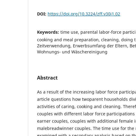
DOI:
https://doi.org/10.3224/zff.v30i1.02
Keywords:
time use, parental labor-force partici
cooking and meal preparation, cleaning, doing t
Zeitverwendung, Erwerbsumfang der Eltern, Be
Wohnungs- und Wäschereinigung
Abstract
As a result of the increasing labor force particip
article questions how twoparent households di
activities of caring, cooking and cleaning. There
couples with different labor force participation
earner couples, couples with additional female
malebreadwinner couples. The time use for the 
examined with a secondary analysis based on t