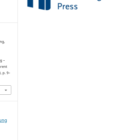
ing,
g –
arent
), p. 9–
dung