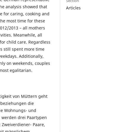
Section
he analysis showed that
Articles
e for caring, cooking and
he most time for these
2012/2013 – all mothers
vities. Meanwhile, all
for child care. Regardless
s still spent more time
weekdays. Additionally,
nly on weekends, couples
ost egalitarian.
igkeit von Müttern geht
arbeziehungen die
wie Wohnungs- und
 werden drei Paartypen
 Zweiverdiener- Paare,
mit männlichem