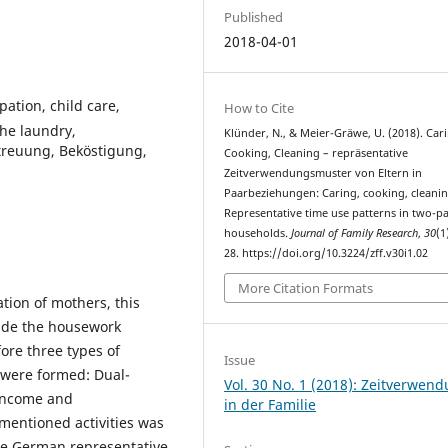
Published
2018-04-01
pation, child care,
How to Cite
he laundry,
Klünder, N., & Meier-Gräwe, U. (2018). Car
treuung, Beköstigung,
Cooking, Cleaning – repräsentative
Zeitverwendungsmuster von Eltern in
Paarbeziehungen: Caring, cooking, cleanin
Representative time use patterns in two-p
households.
Journal of Family Research
,
30
(1
28. https://doi.org/10.3224/zff.v30i1.02
More Citation Formats
ation of mothers, this
vide the housework
fore three types of
Issue
s were formed: Dual-
Vol. 30 No. 1 (2018): Zeitverwen
 income and
in der Familie
mentioned activities was
he German representative